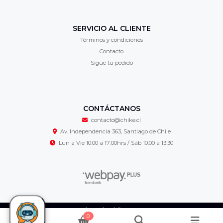
SERVICIO AL CLIENTE
Términos y condiciones
Contacto
Sigue tu pedido
CONTÁCTANOS
contacto@chike.cl
Av. Independencia 363, Santiago de Chile
Lun a Vie 10:00 a 17:00hrs / Sáb 10:00 a 13:30
Cordonería Chike © 2026
0
¿Te gusta mi tienda? Yo vendo con
Bsale