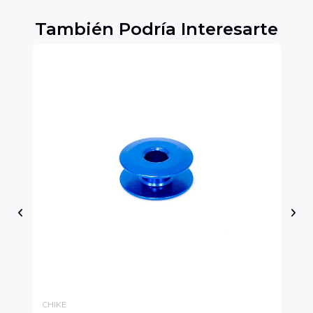
También Podría Interesarte
CHIKE
CH