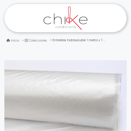
Entretela hidrosoluble 1 metro x 1 metro.
Inicio
Colecciones