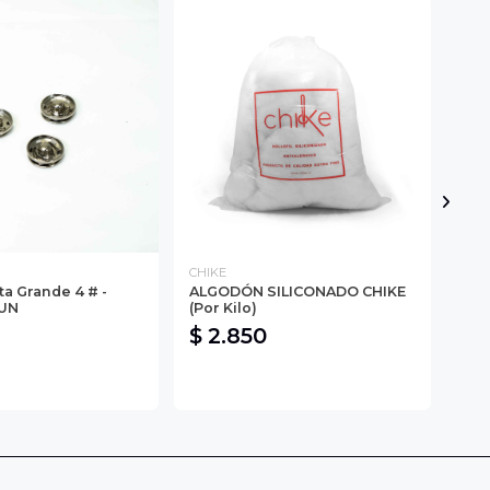
CHIKE
CHI
ta Grande 4 # -
ALGODÓN SILICONADO CHIKE
Cin
4UN
(Por Kilo)
25M
$ 2.850
$ 