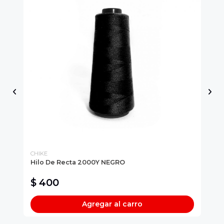
CHIKE
CH
Hilo De Recta 2000Y NEGRO
El
$ 400
$
Agregar al carro