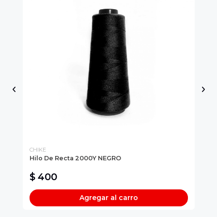
CHIKE
CH
Hilo De Recta 2000Y NEGRO
AR
NU
$ 400
$
Agregar al carro