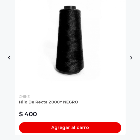
CHIKE
CH
Hilo De Recta 2000Y NEGRO
AR
NU
$ 400
$
Agregar al carro