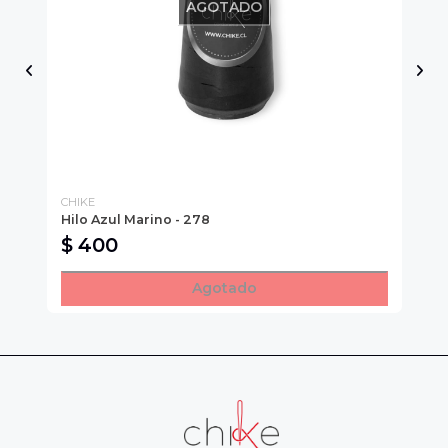
AGOTADO
CHIKE
CH
Hilo Azul Marino - 278
Hi
$ 400
$
Agotado