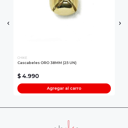
CHIKE
CH
Cascabeles ORO 38MM (25 UN)
Hi
$ 4.990
$
Agregar al carro