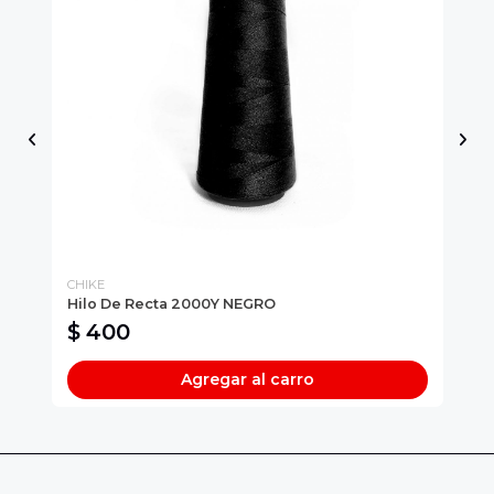
CHIKE
CH
Hilo De Recta 2000Y NEGRO
El
$ 400
$
Agregar al carro