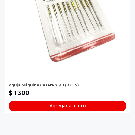
Aguja Máquina Casera 75/11 (10 UN)
$ 1.300
Agregar al carro