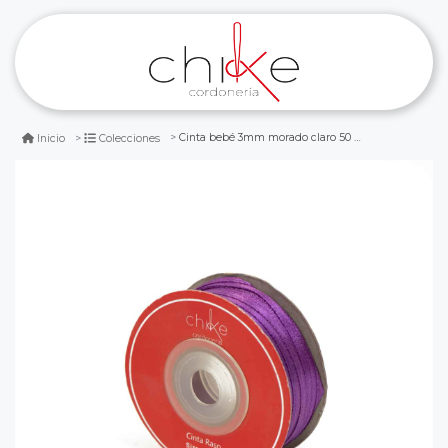
Cinta bebé 3mm morado claro 50 metros
Inicio
Colecciones