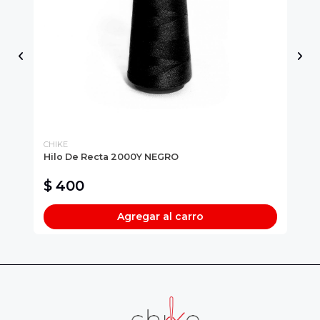
CHIKE
CH
Hilo De Recta 2000Y NEGRO
Na
$ 400
$
Agregar al carro