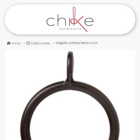
Argolla cortina fierro 4 cm
Inicio
Colecciones