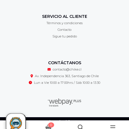
SERVICIO AL CLIENTE
Términos y condiciones
Contacto
Sigue tu pedido
CONTÁCTANOS
contacto@chike.cl
Av. Independencia 363, Santiago de Chile
Lun a Vie 10:00 a 17:00hrs / Sáb 10:00 a 13:30
Cordonería Chike © 2026
0
¿Te gusta mi tienda? Yo vendo con
Bsale