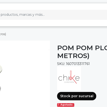
ros)
POM POM PLO
METROS)
SKU: 1607013311761
Stock por sucursal
Agotado.