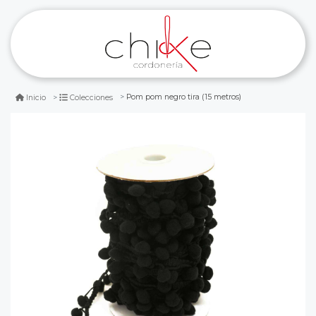
Pom pom negro tira (15 metros)
Inicio
Colecciones