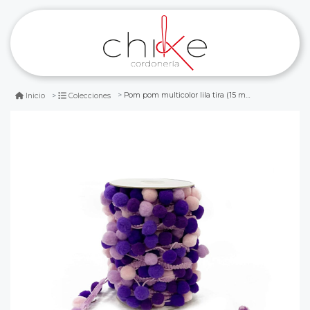
Pom pom multicolor lila tira (15 metros)
Inicio
Colecciones