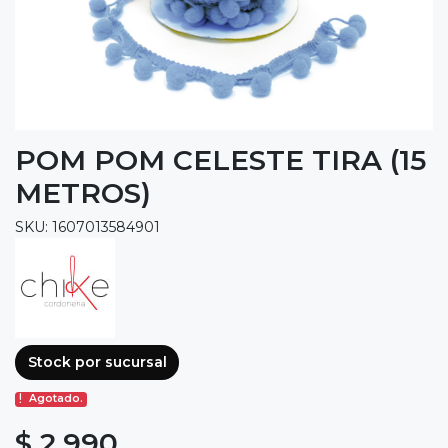
POM POM CELESTE TIRA (15
METROS)
SKU: 1607013584901
Stock por sucursal
Agotado.
$ 2.990