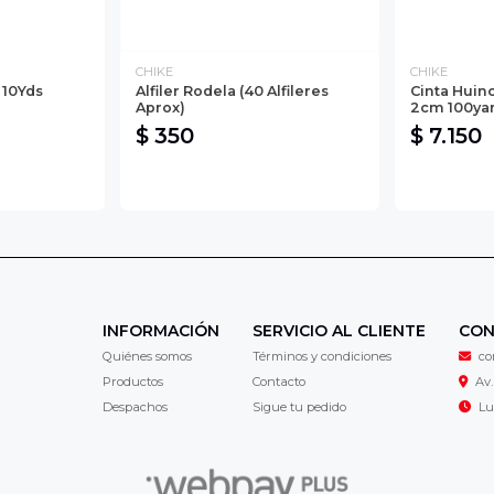
CHIKE
CHIKE
 10Yds
Alfiler Rodela (40 Alfileres
Cinta Huin
Aprox)
2cm 100ya
$ 350
$ 7.150
INFORMACIÓN
SERVICIO AL CLIENTE
CON
Quiénes somos
Términos y condiciones
co
Productos
Contacto
Av.
Despachos
Sigue tu pedido
Lu