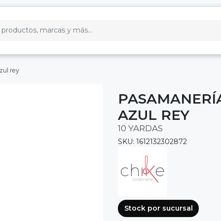
zul rey
PASAMANERÍA
AZUL REY
10 YARDAS
SKU: 1612132302872
Stock por sucursal