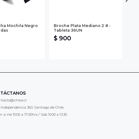
cha Mochila Negro
Broche Plata Mediano 2 # -
Bro
rdas
Tableta 36UN
Tab
$ 900
$ 
TÁCTANOS
ntacto@chike.cl
 Independencia 363, Santiago de Chile
n a Vie 10:00 a 17:00hrs / Sáb 10:00 a 13:30