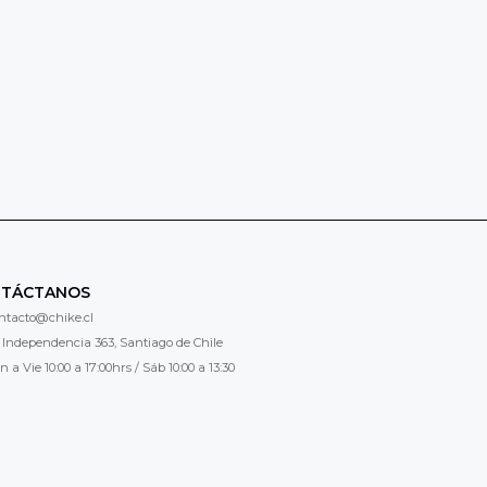
TÁCTANOS
ntacto@chike.cl
 Independencia 363, Santiago de Chile
n a Vie 10:00 a 17:00hrs / Sáb 10:00 a 13:30