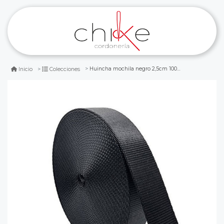
Huincha mochila negro 2,5cm 100yardas
Inicio
Colecciones