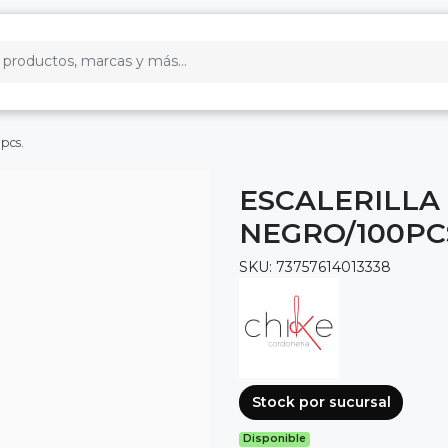
pcs.
ESCALERILLA
NEGRO/100PC
SKU: 73757614013338
Stock por sucursal
Disponible