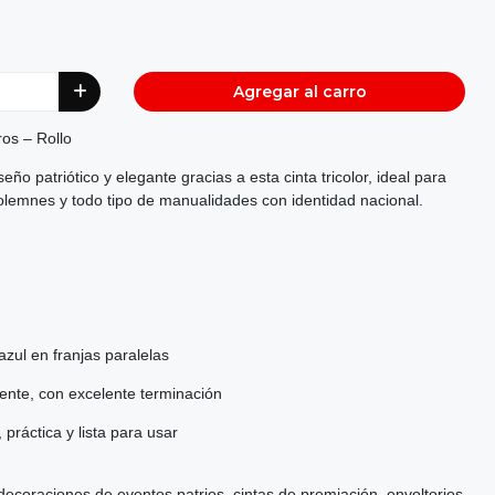
Agregar al carro
ros – Rollo
ño patriótico y elegante gracias a esta cinta tricolor, ideal para
olemnes y todo tipo de manualidades con identidad nacional.
azul en franjas paralelas
stente, con excelente terminación
práctica y lista para usar
decoraciones de eventos patrios, cintas de premiación, envoltorios