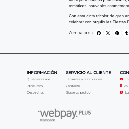
temáticos, souvenirs conmemora
Con esta cinta tricolor de gran 
celebrar con orgullo las Fiestas P
Compartir en:
INFORMACIÓN
SERVICIO AL CLIENTE
CON
Quiénes somos
Términos y condiciones
co
Productos
Contacto
Av.
Despachos
Sigue tu pedido
Lu