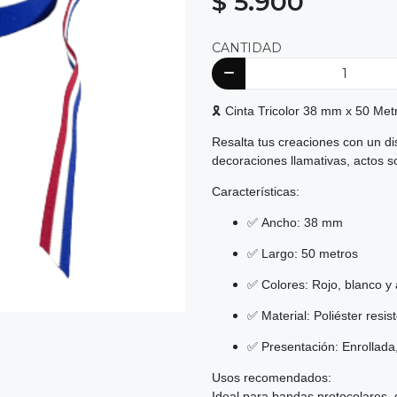
$ 5.900
CANTIDAD
🎗️ Cinta Tricolor 38 mm x 50 Met
Resalta tus creaciones con un dise
decoraciones llamativas, actos s
Características:
✅ Ancho: 38 mm
✅ Largo: 50 metros
✅ Colores: Rojo, blanco y 
✅ Material: Poliéster resi
✅ Presentación: Enrollada, 
Usos recomendados:
Ideal para bandas protocolares, 