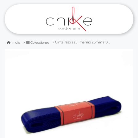
Cinta raso azul marino 25mm (10 mts) paq. 5 und
Inicio
Colecciones