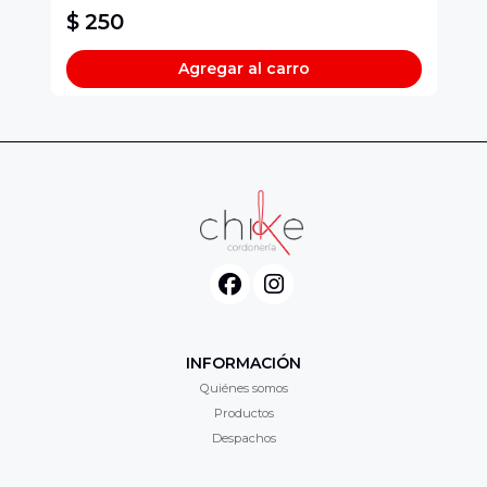
$ 250
$
Agregar al carro
INFORMACIÓN
Quiénes somos
Productos
Despachos