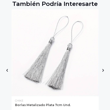
También Podría Interesarte
CHIKE
CH
Borlas Metalizado Plata 7cm Und.
Hi