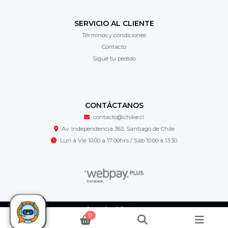
SERVICIO AL CLIENTE
Términos y condiciones
Contacto
Sigue tu pedido
CONTÁCTANOS
contacto@chike.cl
Av. Independencia 363, Santiago de Chile
Lun a Vie 10:00 a 17:00hrs / Sáb 10:00 a 13:30
Cordonería Chike © 2026
0
¿Te gusta mi tienda? Yo vendo con
Bsale