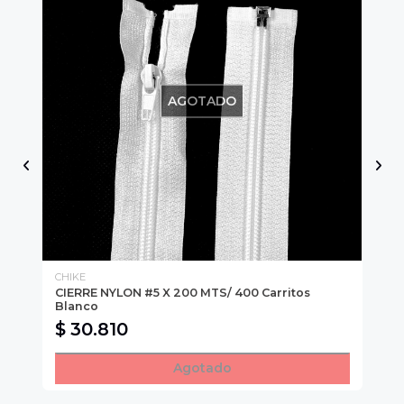
AGOTADO
CHIKE
CH
CIERRE NYLON #5 X 200 MTS/ 400 Carritos
CI
Blanco
Ne
$ 30.810
$
Agotado