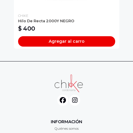
CHIKE
CH
Hilo De Recta 2000Y NEGRO
El
$ 400
$
Agregar al carro
INFORMACIÓN
Quiénes somos