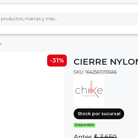
o
CIERRE NYLON
-31%
SKU: 1642561093666
Stock por sucursal
Disponible
Antes
$ 3.650