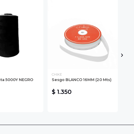
CHIKE
CHI
cta 5000Y NEGRO
Sesgo BLANCO 16MM (20 Mts)
CIE
OSC
$ 1.350
$ 