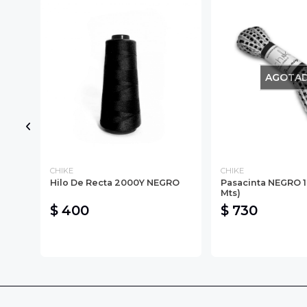
AGOTA
CHIKE
CHIKE
2
Hilo De Recta 2000Y NEGRO
Pasacinta NEGRO 
Mts)
$ 400
$ 730