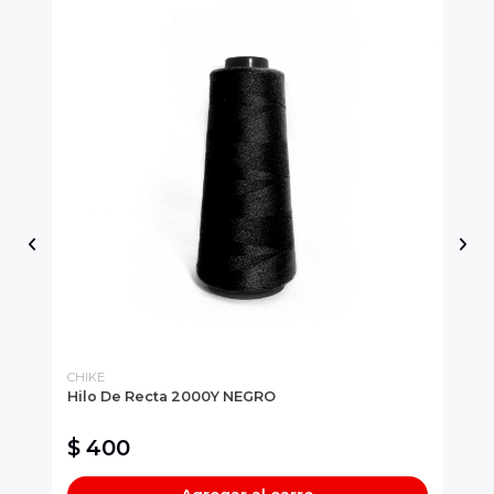
CHIKE
CH
Hilo De Recta 2000Y NEGRO
Pa
$ 400
$