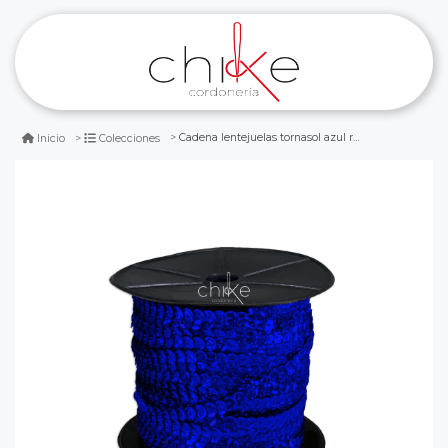
Cadena lentejuelas tornasol azul rey (80 yardas)
Inicio
Colecciones