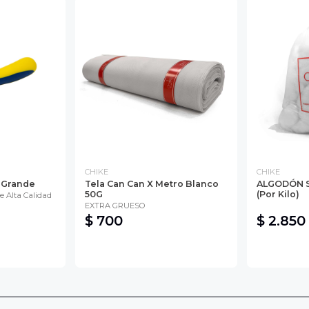
CHIKE
CHIKE
o Grande
Tela Can Can X Metro Blanco
ALGODÓN S
50G
(Por Kilo)
e Alta Calidad
EXTRA GRUESO
$ 700
$ 2.850