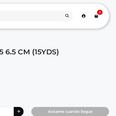
0
 6.5 CM (15YDS)
Avísame cuando llegue