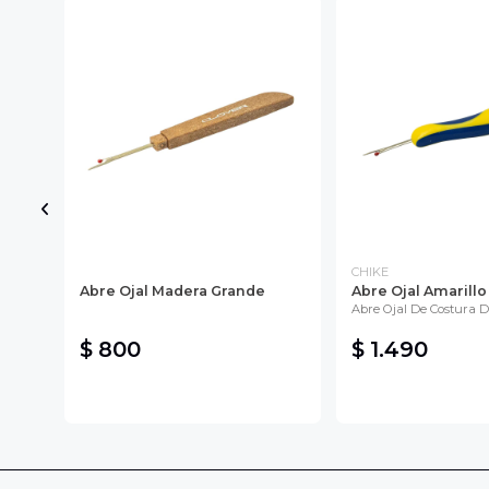
CHIKE
N)
Abre Ojal Madera Grande
Abre Ojal Amarill
Abre Ojal De Costura D
$ 800
$ 1.490