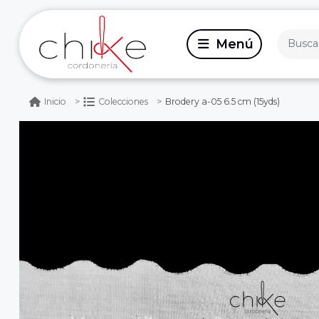
Brodery a-05 6.5 cm (15yds)
Inicio
Colecciones