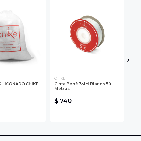
CHIKE
CHI
ILICONADO CHIKE
Cinta Bebé 3MM Blanco 50
Cin
Metros
Met
$ 740
$ 