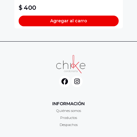
$ 400
$
Agregar al carro
INFORMACIÓN
Quiénes somos
Productos
Despachos