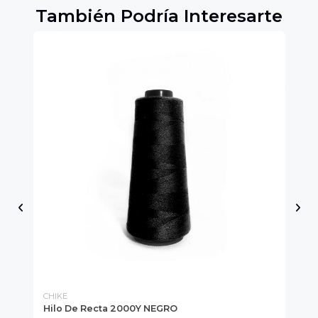
También Podría Interesarte
CHIKE
CH
Hilo De Recta 2000Y NEGRO
Si