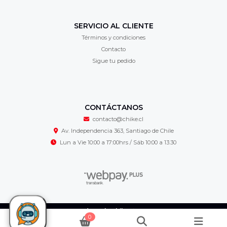
SERVICIO AL CLIENTE
Términos y condiciones
Contacto
Sigue tu pedido
CONTÁCTANOS
contacto@chike.cl
Av. Independencia 363, Santiago de Chile
Lun a Vie 10:00 a 17:00hrs / Sáb 10:00 a 13:30
Cordonería Chike © 2026
0
¿Te gusta mi tienda? Yo vendo con
Bsale