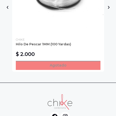
CHIKE
CH
Hilo De Pescar 1MM (100 Yardas)
Fl
$ 2.000
$
Agotado